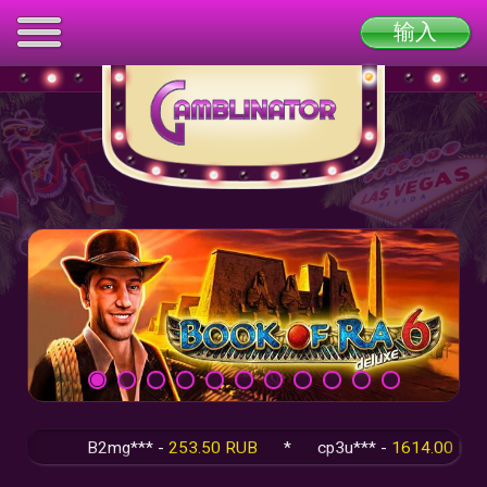
输入
B2mg*** -
253.50 RUB
*
cp3u*** -
1614.00 RUB
*